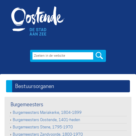
Bestuursorganen
Burgemeesters
Burgemeesters Mariakerke, 1804-1899
Burgemeesters Oostende, 1401-heden
Burgemeesters Stene, 1795-1970
Burgemeesters Zandvoorde, 1800-1970