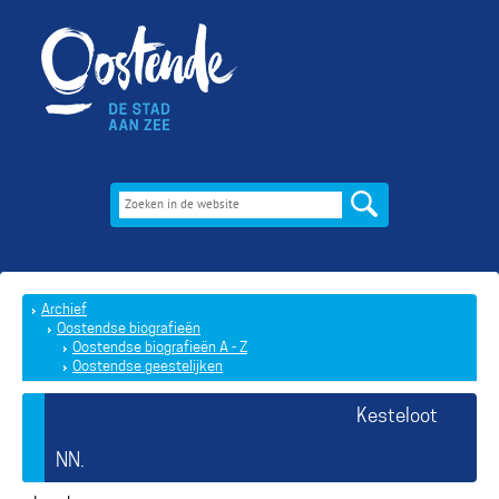
Archief
Oostendse biografieën
Oostendse biografieën A - Z
Oostendse geestelijken
Kesteloot
NN.