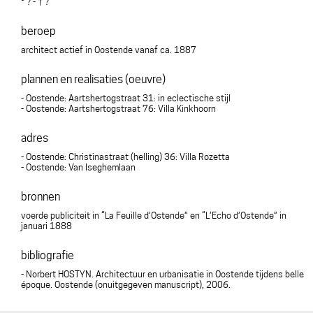
° ? - † ?
beroep
architect actief in Oostende vanaf ca. 1887
plannen en realisaties (oeuvre)
- Oostende: Aartshertogstraat 31: in eclectische stijl
- Oostende: Aartshertogstraat 76: Villa Kinkhoorn
adres
- Oostende: Christinastraat (helling) 36: Villa Rozetta
- Oostende: Van Iseghemlaan
bronnen
voerde publiciteit in “La Feuille d’Ostende” en “L’Echo d’Ostende” in
januari 1888
bibliografie
- Norbert HOSTYN. Architectuur en urbanisatie in Oostende tijdens belle
époque. Oostende (onuitgegeven manuscript), 2006.