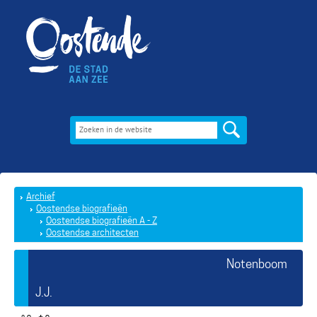
Archief
Oostendse biografieën
Oostendse biografieën A - Z
Oostendse architecten
Notenboom
J.J.