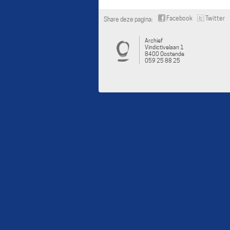
Facebook
Twitter
Share deze pagina:
Archief
Vindictivelaan 1
8400 Oostende
059 25 88 25