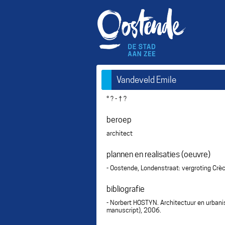
Vandeveld Emile
° ? - † ?
beroep
architect
plannen en realisaties (oeuvre)
- Oostende, Londenstraat: vergroting Crè
bibliografie
- Norbert HOSTYN. Architectuur en urbani
manuscript), 2006.