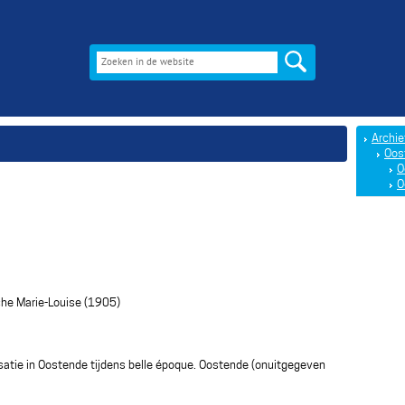
Archie
Oos
O
O
che Marie-Louise (1905)
satie in Oostende tijdens belle époque. Oostende (onuitgegeven