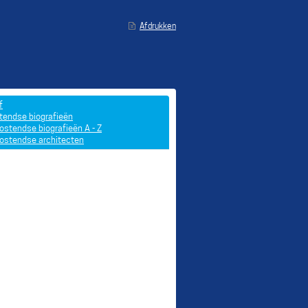
Afdrukken
f
tendse biografieën
ostendse biografieën A - Z
ostendse architecten