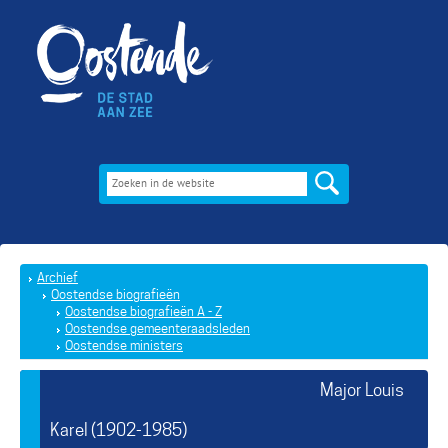
Archief
Oostendse biografieën
Oostendse biografieën A - Z
Oostendse gemeenteraadsleden
Oostendse ministers
Major Louis
Karel (1902-1985)