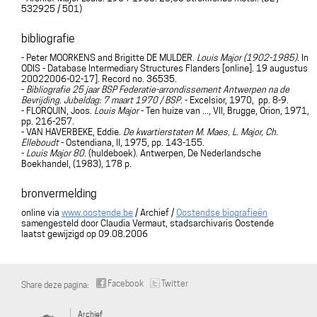
532925 / 501)
bibliografie
- Peter MOORKENS and Brigitte DE MULDER.
Louis Major (1902-1985)
. In
ODIS - Database Intermediary Structures Flanders [online]. 19 augustus
20022006-02-17]. Record no. 36535.
-
Bibliografie 25 jaar BSP Federatie-arrondissement Antwerpen na de
Bevrijding. Jubeldag: 7 maart 1970 / BSP
. - Excelsior, 1970, pp. 8-9.
- FLORQUIN, Joos.
Louis Major
- Ten huize van ..., VII, Brugge, Orion, 1971,
pp. 216-257.
- VAN HAVERBEKE, Eddie.
De kwartierstaten M. Maes, L. Major, Ch.
Elleboudt
- Ostendiana, II, 1975, pp. 143-155.
-
Louis Major 80
. (huldeboek). Antwerpen, De Nederlandsche
Boekhandel, (1983), 178 p.
bronvermelding
online via
www.oostende.be
/ Archief /
Oostendse biografieën
samengesteld door Claudia Vermaut, stadsarchivaris Oostende
laatst gewijzigd op 09.08.2006
Facebook
Twitter
Share deze pagina:
Archief