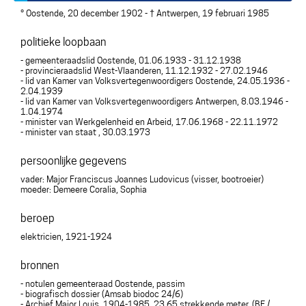
° Oostende, 20 december 1902 - † Antwerpen, 19 februari 1985
politieke loopbaan
- gemeenteraadslid Oostende, 01.06.1933 - 31.12.1938
- provincieraadslid West-Vlaanderen, 11.12.1932 - 27.02.1946
- lid van Kamer van Volksvertegenwoordigers Oostende, 24.05.1936 -
2.04.1939
- lid van Kamer van Volksvertegenwoordigers Antwerpen, 8.03.1946 -
1.04.1974
- minister van Werkgelenheid en Arbeid, 17.06.1968 - 22.11.1972
- minister van staat , 30.03.1973
persoonlijke gegevens
vader: Major Franciscus Joannes Ludovicus (visser, bootroeier)
moeder: Demeere Coralia, Sophia
beroep
elektricien, 1921-1924
bronnen
- notulen gemeenteraad Oostende, passim
- biografisch dossier (Amsab biodoc 24/6)
- Archief Major Louis. 1904-1985. 23,65 strekkende meter. (BE /