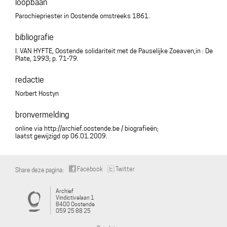
loopbaan
Parochiepriester in Oostende omstreeks 1861.
bibliografie
I. VAN HYFTE, Oostende solidariteit met de Pauselijke Zoeaven,in : De
Plate, 1993; p. 71-79.
redactie
Norbert Hostyn
bronvermelding
online via http://archief.oostende.be / biografieën;
laatst gewijzigd op 06.01.2009.
Facebook
Twitter
Share deze pagina:
Archief
Vindictivelaan 1
8400 Oostende
059 25 88 25