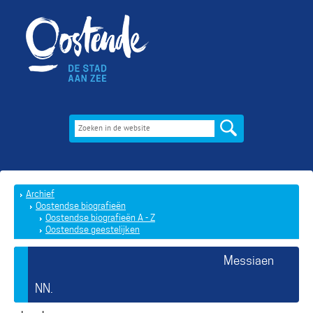
Archief
Oostendse biografieën
Oostendse biografieën A - Z
Oostendse geestelijken
Messiaen
NN.